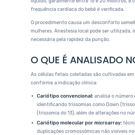
líquido, geralmente entre 15 e 20 mililitros, é
frequência cardíaca do bebê é verificada.
O procedimento causa um desconforto semelh
mulheres. Anestesia local pode ser utilizada
necessária pela rapidez da punção.
O QUE É ANALISADO N
As células fetais coletadas são cultivadas em
conforme a indicação clínica:
Cariótipo convencional:
analisa o número 
identificando trissomias como Down (trisso
(trissomia do 13), além de alterações no 
Cariótipo molecular por microarray:
técni
duplicações cromossômicas não visíveis no