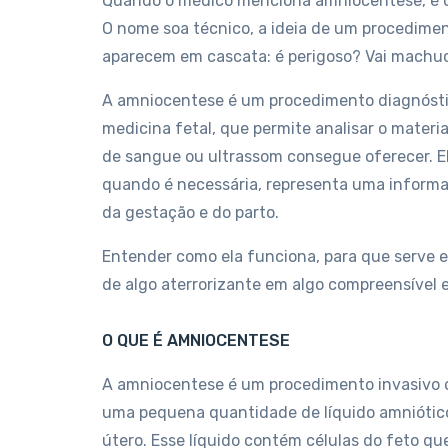
Quando o médico menciona amniocentese, é c
O nome soa técnico, a ideia de um procedimen
aparecem em cascata: é perigoso? Vai machuc
A amniocentese é um procedimento diagnóstic
medicina fetal, que permite analisar o mate
de sangue ou ultrassom consegue oferecer. El
quando é necessária, representa uma infor
da gestação e do parto.
Entender como ela funciona, para que serve 
de algo aterrorizante em algo compreensível 
O QUE É AMNIOCENTESE
A amniocentese é um procedimento invasivo d
uma pequena quantidade de líquido amniótico,
útero. Esse líquido contém células do feto q