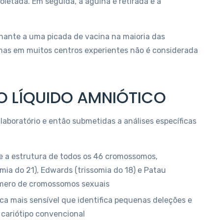
 coletada. Em seguida, a agulha é retirada e a
ante a uma picada de vacina na maioria das
, mas em muitos centros experientes não é considerada
O LÍQUIDO AMNIÓTICO
 laboratório e então submetidas a análises específicas
e a estrutura de todos os 46 cromossomos,
mia do 21), Edwards (trissomia do 18) e Patau
número de cromossomos sexuais
ca mais sensível que identifica pequenas deleções e
 cariótipo convencional