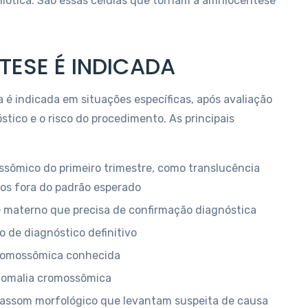
ótica. São essas células que tornam a amniocentese
ESE É INDICADA
 é indicada em situações específicas, após avaliação
stico e o risco do procedimento. As principais
sômico do primeiro trimestre, como translucência
os fora do padrão esperado
 materno que precisa de confirmação diagnóstica
 de diagnóstico definitivo
 cromossômica conhecida
anomalia cromossômica
ltrassom morfológico que levantam suspeita de causa